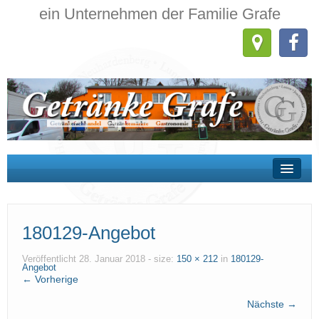
ein Unternehmen der Familie Grafe
Wir über uns
180129-Angebot
Getränkehandel
Getränkemärkte
Veröffentlicht
28. Januar 2018
- size:
150 × 212
in
180129-
Angebot
← Vorherige
Gastronomie
Nächste →
Kontakt