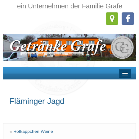
ein Unternehmen der Familie Grafe
Wir über uns
Fläminger Jagd
Getränkehandel
Getränkemärkte
Gastronomie
«
Rotkäppchen Weine
Kontakt