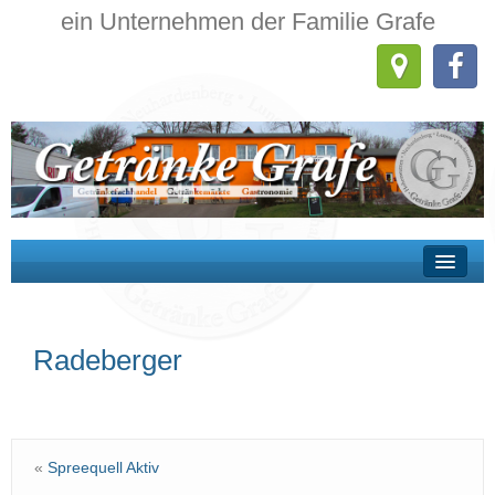
ein Unternehmen der Familie Grafe
Wir über uns
Radeberger
Getränkehandel
Getränkemärkte
Gastronomie
«
Spreequell Aktiv
Kontakt