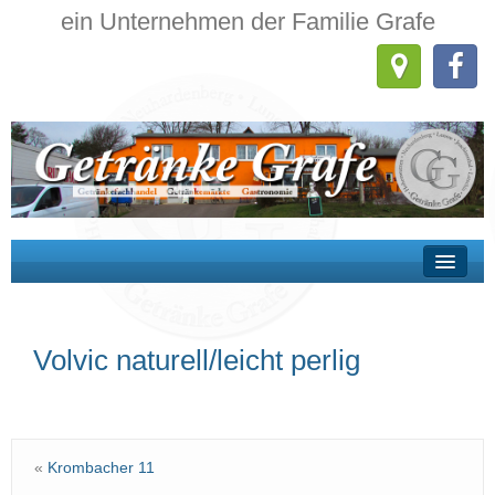
ein Unternehmen der Familie Grafe
Wir über uns
Volvic naturell/leicht perlig
Getränkehandel
Getränkemärkte
Gastronomie
«
Krombacher 11
Kontakt