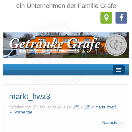
ein Unternehmen der Familie Grafe
Wir über uns
markt_hwz3
Getränkehandel
Getränkemärkte
Veröffentlicht
27. Januar 2014
- size:
175 × 125
in
markt_hwz3
← Vorherige
Gastronomie
Nächste →
Kontakt