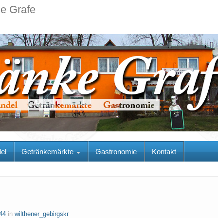
ie Grafe
el
Getränkemärkte
Gastronomie
Kontakt
44
in
wilthener_gebirgskr